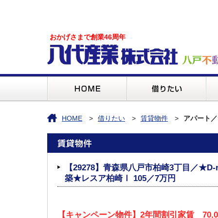
おかげさまで創業46周年
HOME
借りたい
賃貸物件
アパート／
【29278】青森県八戸市柏崎3丁目／★D
築★レスア柏崎Ⅰ 105／7万円
【キャンペーン物件】2年間割引家賃 70,00