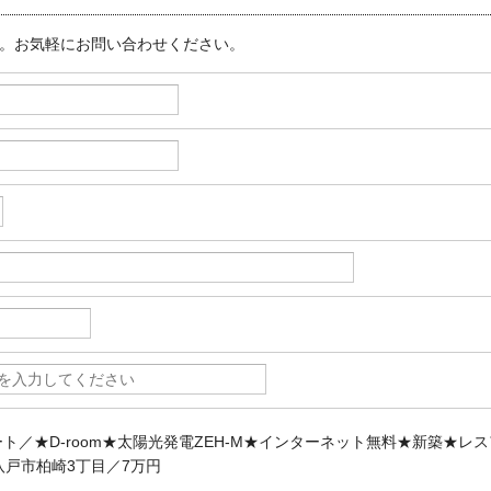
す。お気軽にお問い合わせください。
パート／★D-room★太陽光発電ZEH-M★インターネット無料★新築★レ
県八戸市柏崎3丁目／7万円