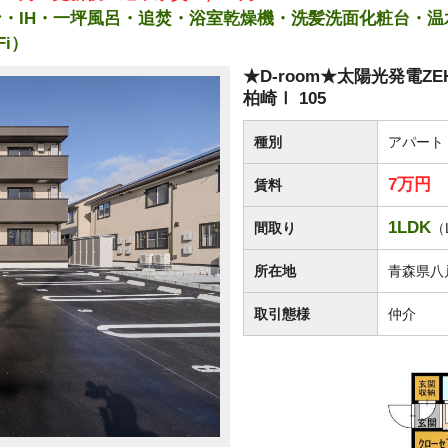
コン・IH・一坪風呂・追焚・浴室乾燥機・洗髪洗面化粧台・
Fi）
★D-room★太陽光発電
柏崎Ⅰ 105
種別
アパート
7万円
賃料
1LDK
間取り
（
所在地
青森県八
取引態様
仲介