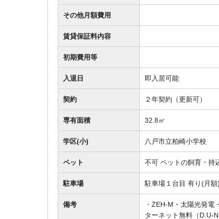
その他月額費用
賃貸保証料内容
初期費用等
入退日
即入居可能
契約
２年契約（更新可）
専有面積
32.8㎡
学区(小)
八戸市立柏崎小学校
ペット
不可 ペットの飼育・持
駐車場
駐車場１台目 有り(月
備考
・ZEH-M・太陽光発
ターネット無料（D.U-NE