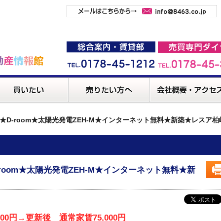
★D-room★太陽光発電ZEH-M★インターネット無料★新築★レスア柏
-room★太陽光発電ZEH-M★インターネット無料★新
0円→更新後 通常家賃75,000円