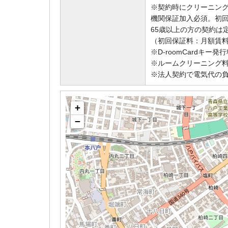
※契約時にクリーニング
機関保証加入必須。初回
65歳以上の方の契約は
（初回保証料：月額賃料
※D-roomCardキー発
※ルームクリーニング
※法人契約で電気代の
+
−