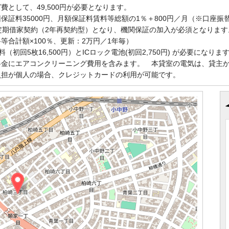
費として、49,500円が必要となります。
保証料35000円、月額保証料賃料等総額の1％＋800円／月（※口座振
定期借家契約（2年再契約型）となり、機関保証の加入が必須となります
等合計額×100％、更新：2万円／1年毎）
行料（初回5枚16,500円）とICロック電池(初回2,750円) が必要になりま
料金にエアコンクリーニング費用を含みます。 本貸室の電気は、貸主
負担が個人の場合、クレジットカードの利用が可能です。