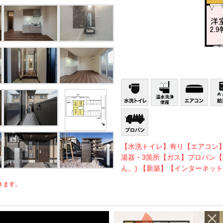
【水洗トイレ】有り【エアコン
湯器・3箇所【ガス】プロパン【
ん。) 【新築】【インターネッ
きます。