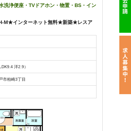
温水洗浄便座・TVドアホン・物置・BS・イン
ZEH-M★インターネット無料★新築★レスア
LDK9.4 洋2.9）
戸市柏崎3丁目