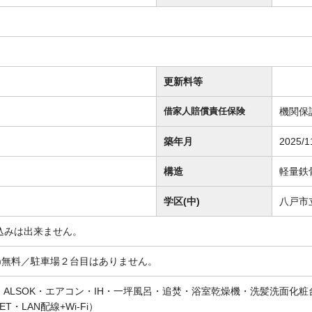
更新料等
機関保
借家人賠償責任保険
築年月
2025/1
構造
軽量鉄
学区(中)
八戸市
込みは出来ません。
額)無料／駐車場２台目はありません。
電・ALSOK・エアコン・IH・一坪風呂・追焚・浴室乾燥機・洗髪洗面化
T・LAN配線+Wi-Fi）