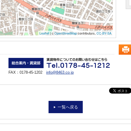
Leaflet
| c
OpenStreetMap
contributors,
CC-BY-SA
FAX：0178-45-1202
info@8463.co.jp
一覧へ戻る