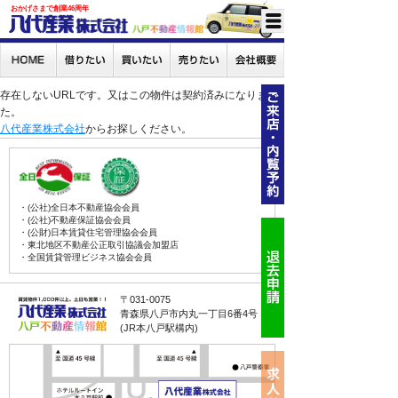
おかげさまで創業46周年
存在しないURLです。又はこの物件は契約済みになりまし
た。
八代産業株式会社
からお探しください。
・(公社)全日本不動産協会会員
・(公社)不動産保証協会会員
・(公財)日本賃貸住宅管理協会会員
・東北地区不動産公正取引協議会加盟店
・全国賃貸管理ビジネス協会会員
〒031-0075
青森県八戸市内丸一丁目6番4号
(JR本八戸駅構内)