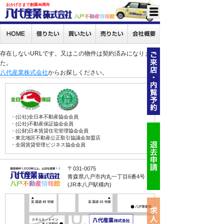
おかげさまで創業46周年
存在しないURLです。又はこの物件は契約済みになりまし
た。
八代産業株式会社
からお探しください。
・(公社)全日本不動産協会会員
・(公社)不動産保証協会会員
・(公財)日本賃貸住宅管理協会会員
・東北地区不動産公正取引協議会加盟店
・全国賃貸管理ビジネス協会会員
〒031-0075
青森県八戸市内丸一丁目6番4号
(JR本八戸駅構内)