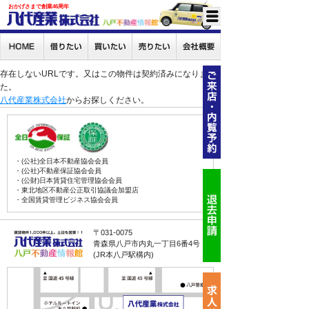
おかげさまで創業46周年
存在しないURLです。又はこの物件は契約済みになりまし
た。
八代産業株式会社
からお探しください。
・(公社)全日本不動産協会会員
・(公社)不動産保証協会会員
・(公財)日本賃貸住宅管理協会会員
・東北地区不動産公正取引協議会加盟店
・全国賃貸管理ビジネス協会会員
〒031-0075
青森県八戸市内丸一丁目6番4号
(JR本八戸駅構内)