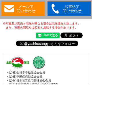
メールで
お電話で
問い合わせ
問い合わせ
※写真及び図面と現況が異なる場合は現況優先と致します。
また、実際の間取りは図面と反転する場合があります。
・(公社)全日本不動産協会会員
・(公社)不動産保証協会会員
・(公財)日本賃貸住宅管理協会会員
・東北地区不動産公正取引協議会加盟店
・全国賃貸管理ビジネス協会会員
〒031-0075
青森県八戸市内丸一丁目6番4号
(JR本八戸駅構内)