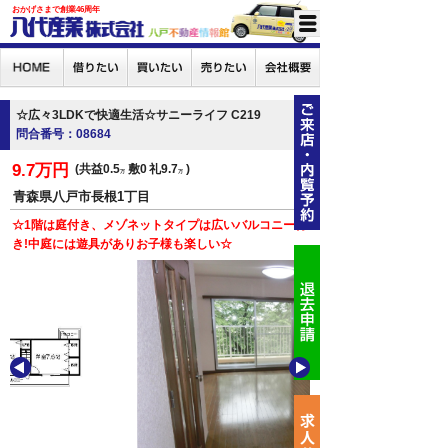
おかげさまで創業46周年
☆広々3LDKで快適生活☆サニーライフ C219
問合番号：08684
9.7万円
共益0.5
敷0
礼9.7
万
万
青森県八戸市長根1丁目
☆1階は庭付き、メゾネットタイプは広いバルコニー付
き!中庭には遊具がありお子様も楽しい☆