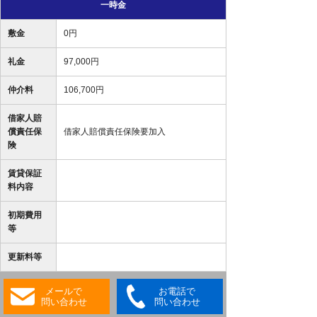
一時金
敷金
0円
礼金
97,000円
仲介料
106,700円
借家人賠
償責任保
借家人賠償責任保険要加入
険
賃貸保証
料内容
初期費用
等
更新料等
メールで
お電話で
問い合わせ
問い合わせ