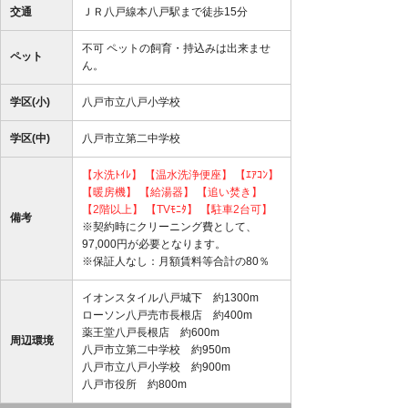
交通
ＪＲ八戸線本八戸駅まで徒歩15分
不可 ペットの飼育・持込みは出来ませ
ペット
ん。
学区(小)
八戸市立八戸小学校
学区(中)
八戸市立第二中学校
【水洗ﾄｲﾚ】
【温水洗浄便座】
【ｴｱｺﾝ】
【暖房機】
【給湯器】
【追い焚き】
【2階以上】
【TVﾓﾆﾀ】
【駐車2台可】
備考
※契約時にクリーニング費として、
97,000円が必要となります。
※保証人なし：月額賃料等合計の80％
イオンスタイル八戸城下 約1300m
ローソン八戸売市長根店 約400m
薬王堂八戸長根店 約600m
周辺環境
八戸市立第二中学校 約950m
八戸市立八戸小学校 約900m
八戸市役所 約800m