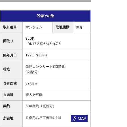
設備その他
取引種目
マンション
取引態様
仲介
3LDK
間取り
LDK17.2 洋6 洋6 洋7.6
築年月日
1995/ 7(31年)
鉄筋コンクリート造3階建
構造
2階部分
専有面積
89.82㎡
入退日
即入居可能
契約
２年契約（更新可）
青森県八戸市長根1丁目
所在地
MAP