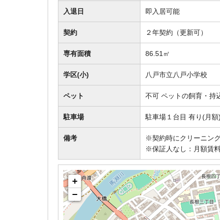
入退日
即入居可能
契約
２年契約（更新可）
専有面積
86.51㎡
学区(小)
八戸市立八戸小学校
ペット
不可 ペットの飼育・持
駐車場
駐車場１台目 有り(月額)
備考
※契約時にクリーニング
※保証人なし：月額賃料
+
−