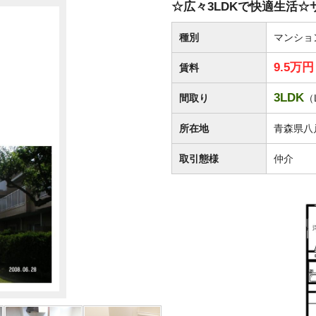
☆広々3LDKで快適生活☆サ
種別
マンショ
9.5万
賃料
3LDK
間取り
（
所在地
青森県八
取引態様
仲介