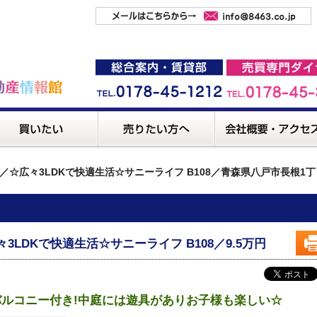
／☆広々3LDKで快適生活☆サニーライフ B108／青森県八戸市長根1丁
々3LDKで快適生活☆サニーライフ B108／9.5万円
バルコニー付き!中庭には遊具がありお子様も楽しい☆