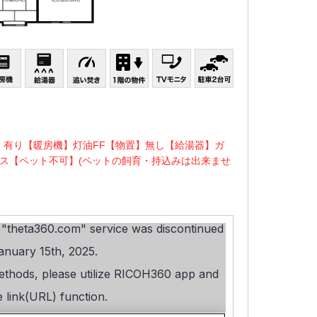
】有り【暖房機】灯油FF【物置】無し【給湯器】ガ
ス【ペット不可】(ペットの飼育・持込みは出来ませ