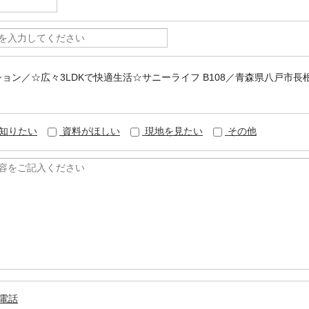
ンション／☆広々3LDKで快適生活☆サニーライフ B108／青森県八戸市長
知りたい
資料がほしい
現地を見たい
その他
電話