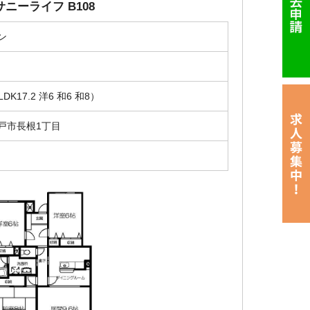
ニーライフ B108
ン
円
LDK17.2 洋6 和6 和8）
戸市長根1丁目