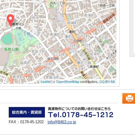
Leaflet
| c
OpenStreetMap
contributors,
CC-BY-SA
FAX：0178-45-1202
info@8463.co.jp