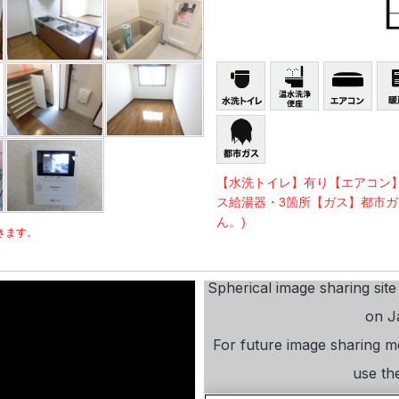
【水洗トイレ】有り【エアコン
ス給湯器・3箇所【ガス】都市ガ
ん。)
きます。