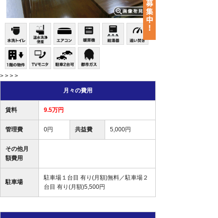
> > > >
月々の費用
賃料
9.5万円
管理費
0円
共益費
5,000円
その他月
額費用
駐車場１台目 有り(月額)無料／駐車場２
駐車場
台目 有り(月額)5,500円