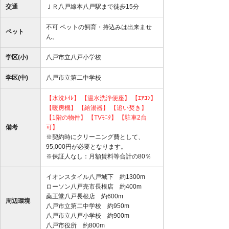
交通
ＪＲ八戸線本八戸駅まで徒歩15分
不可 ペットの飼育・持込みは出来ませ
ペット
ん。
学区(小)
八戸市立八戸小学校
学区(中)
八戸市立第二中学校
【水洗ﾄｲﾚ】
【温水洗浄便座】
【ｴｱｺﾝ】
【暖房機】
【給湯器】
【追い焚き】
【1階の物件】
【TVﾓﾆﾀ】
【駐車2台
備考
可】
※契約時にクリーニング費として、
95,000円が必要となります。
※保証人なし：月額賃料等合計の80％
イオンスタイル八戸城下 約1300m
ローソン八戸売市長根店 約400m
薬王堂八戸長根店 約600m
周辺環境
八戸市立第二中学校 約950m
八戸市立八戸小学校 約900m
八戸市役所 約800m