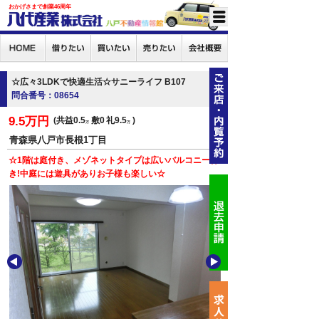
おかげさまで創業46周年
☆広々3LDKで快適生活☆サニーライフ B107
問合番号：08654
9.5万円
共益0.5
敷0
礼9.5
万
万
青森県八戸市長根1丁目
☆1階は庭付き、メゾネットタイプは広いバルコニー付
き!中庭には遊具がありお子様も楽しい☆