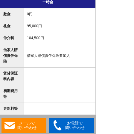
一時金
敷金
0円
礼金
95,000円
仲介料
104,500円
借家人賠
償責任保
借家人賠償責任保険要加入
険
賃貸保証
料内容
初期費用
等
更新料等
メールで
お電話で
問い合わせ
問い合わせ