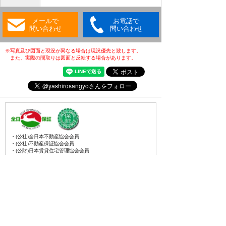
メールで
お電話で
問い合わせ
問い合わせ
※写真及び図面と現況が異なる場合は現況優先と致します。
また、実際の間取りは図面と反転する場合があります。
・(公社)全日本不動産協会会員
・(公社)不動産保証協会会員
・(公財)日本賃貸住宅管理協会会員
・東北地区不動産公正取引協議会加盟店
・全国賃貸管理ビジネス協会会員
〒031-0075
青森県八戸市内丸一丁目6番4号
(JR本八戸駅構内)