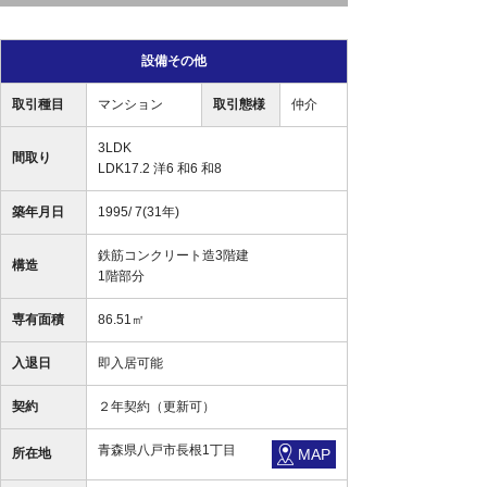
設備その他
取引種目
マンション
取引態様
仲介
3LDK
間取り
LDK17.2 洋6 和6 和8
築年月日
1995/ 7(31年)
鉄筋コンクリート造3階建
構造
1階部分
専有面積
86.51㎡
入退日
即入居可能
契約
２年契約（更新可）
青森県八戸市長根1丁目
所在地
MAP