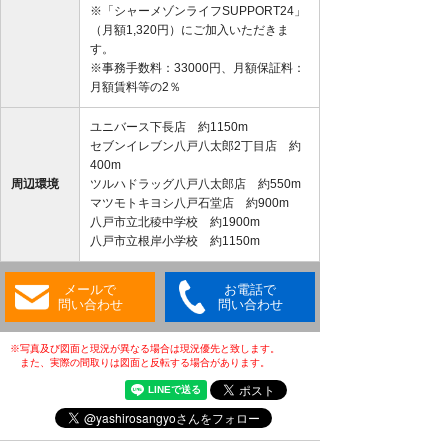
※「シャーメゾンライフSUPPORT24」
（月額1,320円）にご加入いただきま
す。
※事務手数料：33000円、月額保証料：
月額賃料等の2％
ユニバース下長店 約1150m
セブンイレブン八戸八太郎2丁目店 約
400m
周辺環境
ツルハドラッグ八戸八太郎店 約550m
マツモトキヨシ八戸石堂店 約900m
八戸市立北稜中学校 約1900m
八戸市立根岸小学校 約1150m
メールで
お電話で
問い合わせ
問い合わせ
※写真及び図面と現況が異なる場合は現況優先と致します。
また、実際の間取りは図面と反転する場合があります。