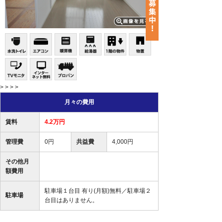
> > > >
月々の費用
賃料
4.2万円
管理費
0円
共益費
4,000円
その他月
額費用
駐車場１台目 有り(月額)無料／駐車場２
駐車場
台目はありません。