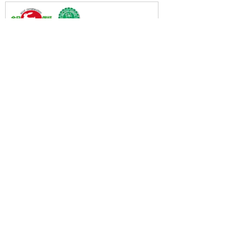
・(公社)全日本不動産協会会員
・(公社)不動産保証協会会員
・(公財)日本賃貸住宅管理協会会員
・東北地区不動産公正取引協議会加盟店
・全国賃貸管理ビジネス協会会員
〒031-0075
青森県八戸市内丸一丁目6番4号
(JR本八戸駅構内)