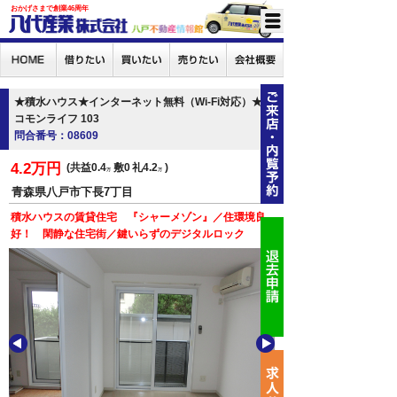
おかげさまで創業46周年
★積水ハウス★インターネット無料（Wi-Fi対応）★
コモンライフ 103
問合番号：08609
4.2万円
共益0.4
敷0
礼4.2
万
万
青森県八戸市下長7丁目
積水ハウスの賃貸住宅 『シャーメゾン』／住環境良
好！ 閑静な住宅街／鍵いらずのデジタルロック