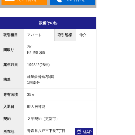
設備その他
取引種目
アパート
取引態様
仲介
2K
間取り
K5 洋5 和6
築年月日
1998/ 2(28年)
軽量鉄骨造2階建
構造
1階部分
専有面積
35㎡
入退日
即入居可能
契約
２年契約（更新可）
青森県八戸市下長7丁目
所在地
MAP