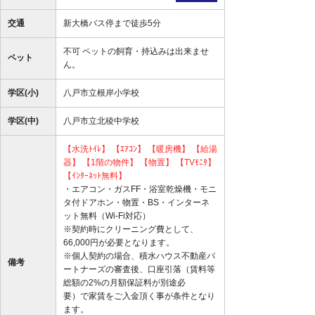
交通
新大橋バス停まで徒歩5分
不可 ペットの飼育・持込みは出来ませ
ペット
ん。
学区(小)
八戸市立根岸小学校
学区(中)
八戸市立北稜中学校
【水洗ﾄｲﾚ】
【ｴｱｺﾝ】
【暖房機】
【給湯
器】
【1階の物件】
【物置】
【TVﾓﾆﾀ】
【ｲﾝﾀｰﾈｯﾄ無料】
・エアコン・ガスFF・浴室乾燥機・モニ
タ付ドアホン・物置・BS・インターネ
ット無料（Wi-Fi対応）
※契約時にクリーニング費として、
66,000円が必要となります。
※個人契約の場合、積水ハウス不動産パ
備考
ートナーズの審査後、口座引落（賃料等
総額の2%の月額保証料が別途必
要）で家賃をご入金頂く事が条件となり
ます。