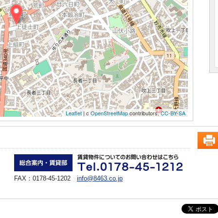
Leaflet
| c
OpenStreetMap
contributors,
CC-BY-SA
FAX：0178-45-1202
info@8463.co.jp