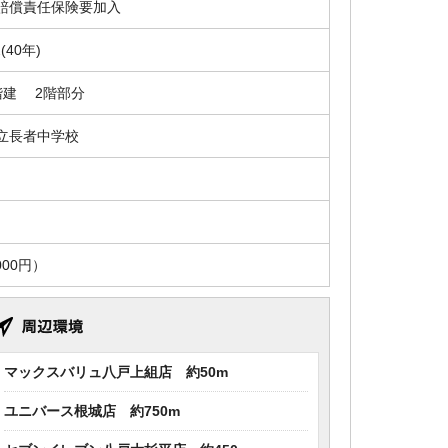
賠償責任保険要加入
2(40年)
階建 2階部分
立長者中学校
00円）
マックスバリュ八戸上組店 約50m
ユニバース根城店 約750m