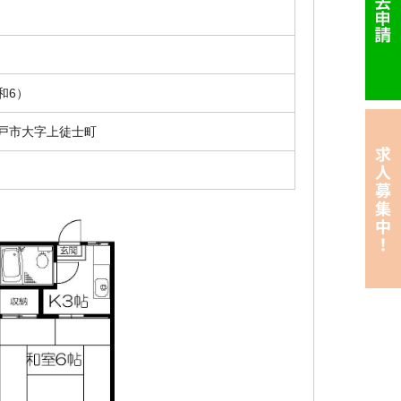
円
 和6）
戸市大字上徒士町