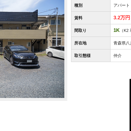
種別
アパート
3.2万
賃料
1K
間取り
（K2
所在地
青森県八
取引態様
仲介