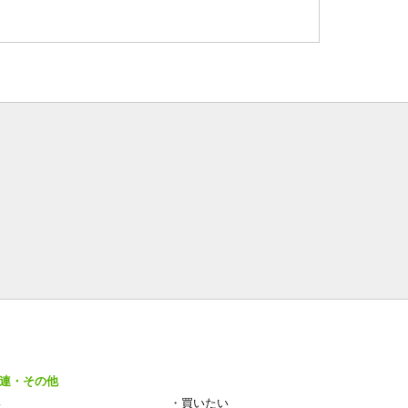
連・その他
い
・
買いたい