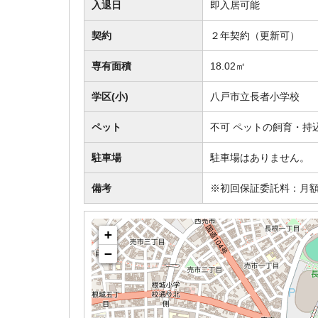
入退日
即入居可能
契約
２年契約（更新可）
専有面積
18.02㎡
学区(小)
八戸市立長者小学校
ペット
不可 ペットの飼育・持
駐車場
駐車場はありません。
備考
※初回保証委託料：月額
+
−