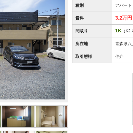
種別
アパート
3.2万
賃料
1K
間取り
（K2
所在地
青森県八
取引態様
仲介