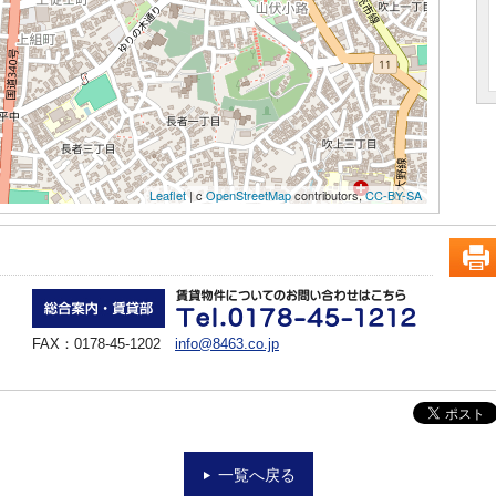
Leaflet
| c
OpenStreetMap
contributors,
CC-BY-SA
FAX：0178-45-1202
info@8463.co.jp
一覧へ戻る