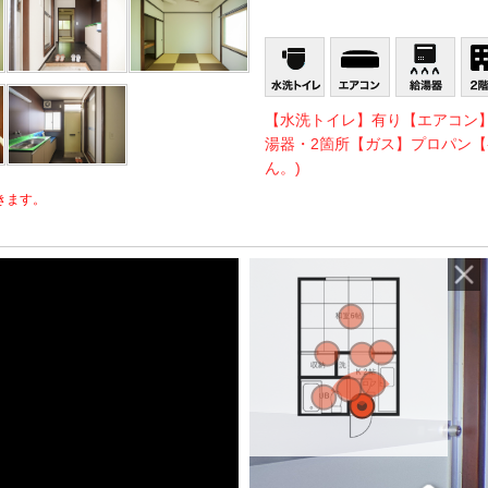
【水洗トイレ】有り【エアコン
湯器・2箇所【ガス】プロパン【
ん。)
きます。