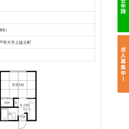
円
 和6）
戸市大字上徒士町