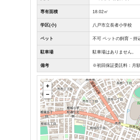
専有面積
18.02㎡
学区(小)
八戸市立長者小学校
ペット
不可 ペットの飼育・持
駐車場
駐車場はありません。
備考
※初回保証委託料：月額
+
−