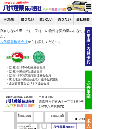
おかげさまで創業46周年
存在しないURLです。又はこの物件は契約済みになりまし
た。
八代産業株式会社
からお探しください。
・(公社)全日本不動産協会会員
・(公社)不動産保証協会会員
・(公財)日本賃貸住宅管理協会会員
・東北地区不動産公正取引協議会加盟店
・全国賃貸管理ビジネス協会会員
〒031-0075
青森県八戸市内丸一丁目6番4号
(JR本八戸駅構内)