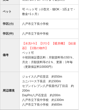
可 ペット可（小型犬・猫OK・1匹まで・
ペット
敷金+1ヶ月）
学区(小)
八戸市立下長小学校
学区(中)
八戸市立下長中学校
【水洗ﾄｲﾚ】
【ｴｱｺﾝ】
【暖房機】
【給湯
器】
【1階の物件】
ペット可
備考
※初回保証委託料：月額賃料等の50％、
月次：月額賃料等の1％、更新：1年毎
（更新保証料10000円）
ジョイス八戸石堂店 約550m
ユニバース下長店 約1500m
セブンイレブン八戸長苗代2丁目店 約
周辺環境
200m
DayPro八戸石堂店 約200m
八戸市立下長中学校 約1300m
八戸市立下長小学校 約600m