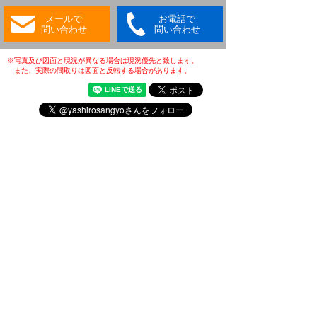
メールで
お電話で
問い合わせ
問い合わせ
※写真及び図面と現況が異なる場合は現況優先と致します。
また、実際の間取りは図面と反転する場合があります。
・(公社)全日本不動産協会会員
・(公社)不動産保証協会会員
・(公財)日本賃貸住宅管理協会会員
・東北地区不動産公正取引協議会加盟店
・全国賃貸管理ビジネス協会会員
〒031-0075
青森県八戸市内丸一丁目6番4号
(JR本八戸駅構内)