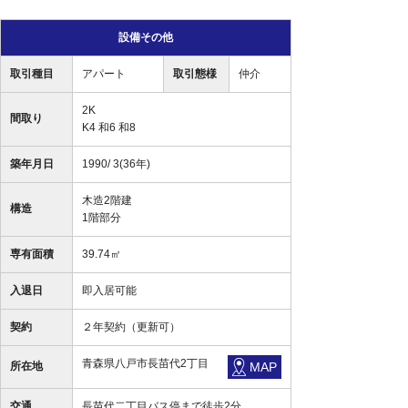
設備その他
取引種目
アパート
取引態様
仲介
2K
間取り
K4 和6 和8
築年月日
1990/ 3(36年)
木造2階建
構造
1階部分
専有面積
39.74㎡
入退日
即入居可能
契約
２年契約（更新可）
青森県八戸市長苗代2丁目
所在地
MAP
交通
長苗代二丁目バス停まで徒歩2分