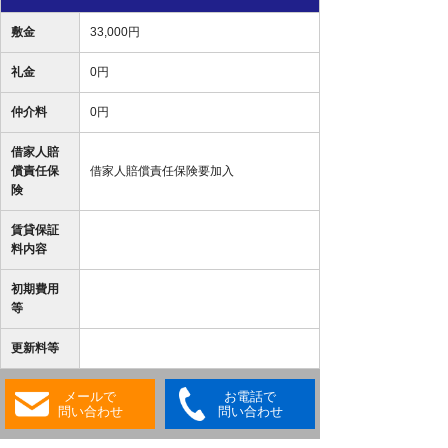
敷金
33,000円
礼金
0円
仲介料
0円
借家人賠
償責任保
借家人賠償責任保険要加入
険
賃貸保証
料内容
初期費用
等
更新料等
メールで
お電話で
問い合わせ
問い合わせ