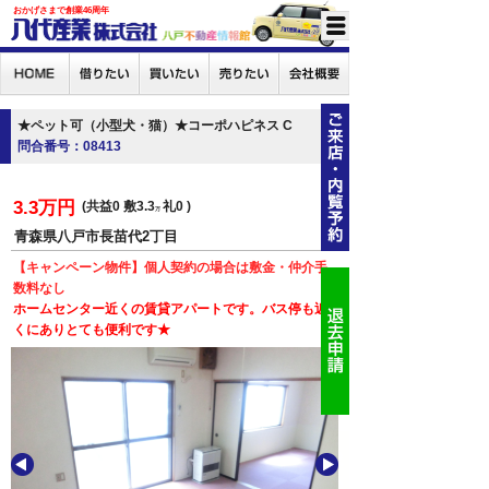
おかげさまで創業46周年
★ペット可（小型犬・猫）★コーポハピネス C
問合番号：08413
3.3万円
共益0
敷3.3
礼0
万
青森県八戸市長苗代2丁目
【キャンペーン物件】個人契約の場合は敷金・仲介手
数料なし
ホームセンター近くの賃貸アパートです。バス停も近
くにありとても便利です★