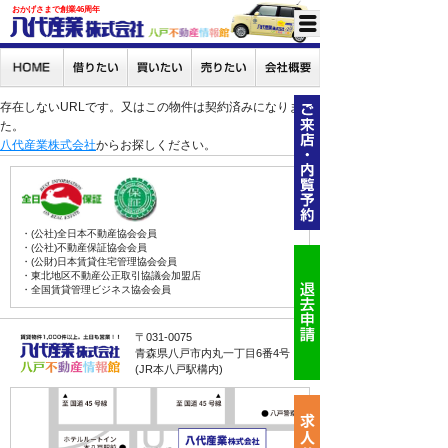
おかげさまで創業46周年
存在しないURLです。又はこの物件は契約済みになりまし
た。
八代産業株式会社
からお探しください。
・(公社)全日本不動産協会会員
・(公社)不動産保証協会会員
・(公財)日本賃貸住宅管理協会会員
・東北地区不動産公正取引協議会加盟店
・全国賃貸管理ビジネス協会会員
〒031-0075
青森県八戸市内丸一丁目6番4号
(JR本八戸駅構内)