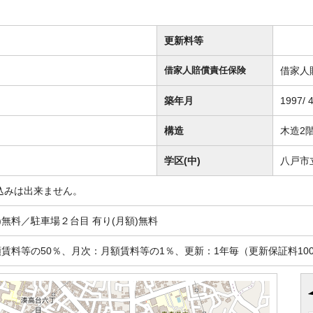
更新料等
借家人
借家人賠償責任保険
築年月
1997/ 
構造
木造2
学区(中)
八戸市
込みは出来ません。
)無料／駐車場２台目 有り(月額)無料
賃料等の50％、月次：月額賃料等の1％、更新：1年毎（更新保証料100