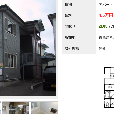
種別
アパート
4.5万
賃料
2DK
間取り
（D
所在地
青森県八
取引態様
仲介