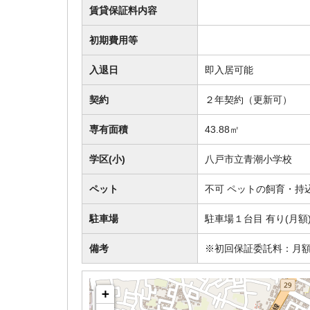
賃貸保証料内容
初期費用等
入退日
即入居可能
契約
２年契約（更新可）
専有面積
43.88㎡
学区(小)
八戸市立青潮小学校
ペット
不可 ペットの飼育・持
駐車場
駐車場１台目 有り(月額
備考
※初回保証委託料：月額
+