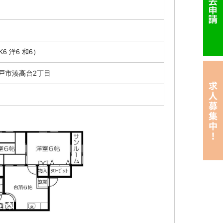
円
K6 洋6 和6）
戸市湊高台2丁目