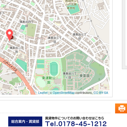
Leaflet
| c
OpenStreetMap
contributors,
CC-BY-SA