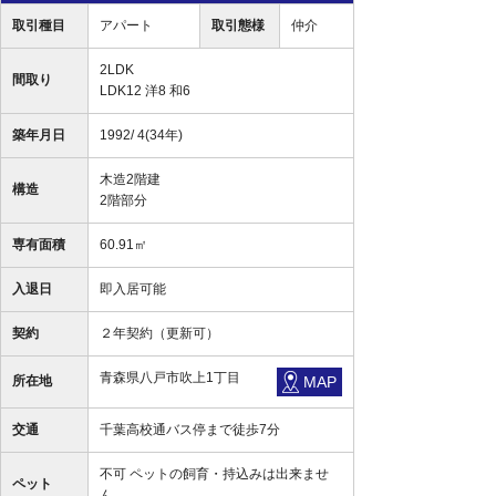
取引種目
アパート
取引態様
仲介
2LDK
間取り
LDK12 洋8 和6
築年月日
1992/ 4(34年)
木造2階建
構造
2階部分
専有面積
60.91㎡
入退日
即入居可能
契約
２年契約（更新可）
青森県八戸市吹上1丁目
所在地
MAP
交通
千葉高校通バス停まで徒歩7分
不可 ペットの飼育・持込みは出来ませ
ペット
ん。