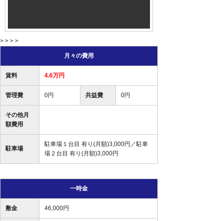
> > > >
月々の費用
賃料
4.6万円
管理費
0円
共益費
0円
その他月
額費用
駐車場１台目 有り(月額)3,000円／駐車
駐車場
場２台目 有り(月額)3,000円
一時金
敷金
46,000円