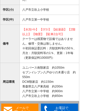
学区(小)
八戸市立吹上小学校
学区(中)
八戸市立第一中学校
【水洗ﾄｲﾚ】
【ｴｱｺﾝ】
【給湯器】
【2階
以上】
【物置】
【駐車2台可】
クーラーは残置物で設備ではありませ
備考
ん。修理・交換は致しません。
※初回保証委託料：月額賃料等の50％、
月次：月額賃料等の1％、更新：1年毎
（更新保証料10000円）
ユニバース南類家店 約1050m
セブンイレブン八戸ゆりの木通り店 約
550m
周辺環境
DCM類家店 約1150m
青森県立八戸東高校 約200m
八戸市立第一中学校 約900m
八戸市立吹上小学校 約850m
メールで
お電話で