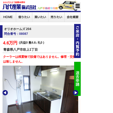
おかげさまで創業46周年
オリオホームズ 204
問合番号：08087
4.6万円
共益0
敷4.6
礼0
万
青森県八戸市吹上1丁目
クーラーは残置物で設備ではありません。修理・交換
は致しません。