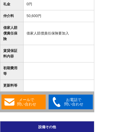
礼金
0円
仲介料
50,600円
借家人賠
償責任保
借家人賠償責任保険要加入
険
賃貸保証
料内容
初期費用
等
更新料等
メールで
お電話で
問い合わせ
問い合わせ
設備その他