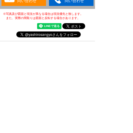
問い合わせ
問い合わせ
※写真及び図面と現況が異なる場合は現況優先と致します。
また、実際の間取りは図面と反転する場合があります。
・(公社)全日本不動産協会会員
・(公社)不動産保証協会会員
・(公財)日本賃貸住宅管理協会会員
・東北地区不動産公正取引協議会加盟店
・全国賃貸管理ビジネス協会会員
〒031-0075
青森県八戸市内丸一丁目6番4号
(JR本八戸駅構内)