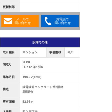
更新料等
メールで
お電話で
問い合わせ
問い合わせ
設備その他
取引種目
マンション
取引態様
仲介
2LDK
間取り
LDK12 洋6 洋6
築年月日
1980/ 2(46年)
鉄骨鉄筋コンクリート造5階建
構造
2階部分
専有面積
53.66㎡
入退日
即入居可能