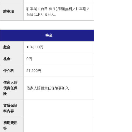
駐車場１台目 有り(月額)無料／駐車場２
駐車場
台目はありません。
一時金
敷金
104,000円
礼金
0円
仲介料
57,200円
借家人賠
償責任保
借家人賠償責任保険要加入
険
賃貸保証
料内容
初期費用
等