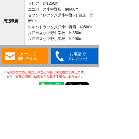
ラピア 約1250m
ユニバース小中野店 約600m
セブンイレブン八戸小中野6丁目店 約
周辺環境
850m
ツルハドラッグ八戸小中野店 約500m
八戸市立小中野中学校 約850m
八戸市立小中野小学校 約200m
メールで
お電話で
問い合わせ
問い合わせ
※写真及び図面と現況が異なる場合は現況優先と致します。
また、実際の間取りは図面と反転する場合があります。
・(公社)全日本不動産協会会員
・(公社)不動産保証協会会員
・(公財)日本賃貸住宅管理協会会員
・東北地区不動産公正取引協議会加盟店