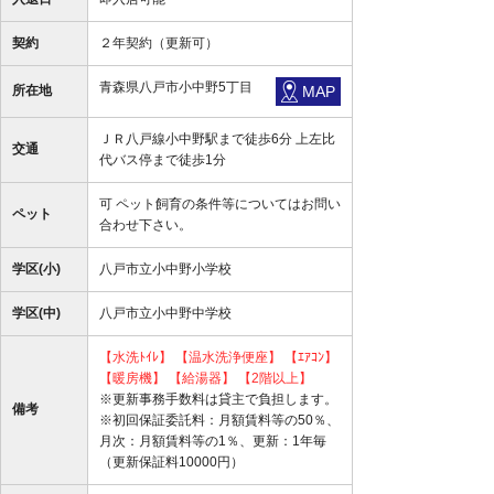
契約
２年契約（更新可）
青森県八戸市小中野5丁目
所在地
MAP
ＪＲ八戸線小中野駅まで徒歩6分 上左比
交通
代バス停まで徒歩1分
可 ペット飼育の条件等についてはお問い
ペット
合わせ下さい。
学区(小)
八戸市立小中野小学校
学区(中)
八戸市立小中野中学校
【水洗ﾄｲﾚ】
【温水洗浄便座】
【ｴｱｺﾝ】
【暖房機】
【給湯器】
【2階以上】
※更新事務手数料は貸主で負担します。
備考
※初回保証委託料：月額賃料等の50％、
月次：月額賃料等の1％、更新：1年毎
（更新保証料10000円）