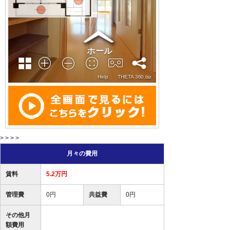
> > > >
月々の費用
賃料
5.2万円
管理費
0円
共益費
0円
その他月
額費用