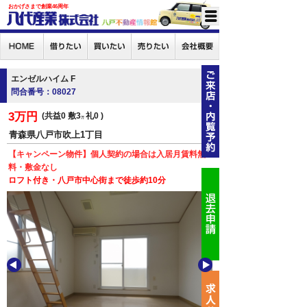
おかげさまで創業46周年
エンゼルハイム F
問合番号：08027
3万円
共益0
敷3
礼0
万
青森県八戸市吹上1丁目
【キャンペーン物件】個人契約の場合は入居月賃料無
料・敷金なし
ロフト付き・八戸市中心街まで徒歩約10分