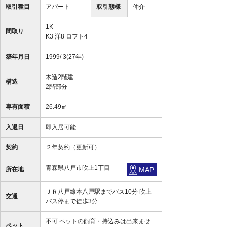
取引種目
アパート
取引態様
仲介
1K
間取り
K3 洋8 ロフト4
築年月日
1999/ 3(27年)
木造2階建
構造
2階部分
専有面積
26.49㎡
入退日
即入居可能
契約
２年契約（更新可）
青森県八戸市吹上1丁目
所在地
MAP
ＪＲ八戸線本八戸駅までバス10分 吹上
交通
バス停まで徒歩3分
不可 ペットの飼育・持込みは出来ませ
ペット