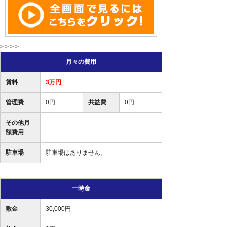
> > > >
月々の費用
賃料
3万円
管理費
0円
共益費
0円
その他月
額費用
駐車場
駐車場はありません。
一時金
敷金
30,000円