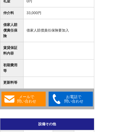
礼金
0円
仲介料
33,000円
借家人賠
償責任保
借家人賠償責任保険要加入
険
賃貸保証
料内容
初期費用
等
更新料等
メールで
お電話で
問い合わせ
問い合わせ
設備その他