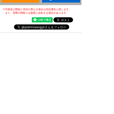
※写真及び図面と現況が異なる場合は現況優先と致します。
また、実際の間取りは図面と反転する場合があります。
・(公社)全日本不動産協会会員
・(公社)不動産保証協会会員
・(公財)日本賃貸住宅管理協会会員
・東北地区不動産公正取引協議会加盟店
・全国賃貸管理ビジネス協会会員
〒031-0075
青森県八戸市内丸一丁目6番4号
(JR本八戸駅構内)