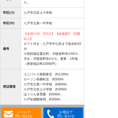
ん。
学区(小)
八戸市立吹上小学校
学区(中)
八戸市立第一中学校
【水洗ﾄｲﾚ】
【ｴｱｺﾝ】
【給湯器】
【2階
以上】
ロフト付き・八戸市中心街まで徒歩約10
備考
分
※初回保証委託料：月額賃料等の50％、
月次：月額賃料等の1％、更新：1年毎
（更新保証料10000円）
ユニバース南類家店 約1100m
ローソン長横町店 約500m
八戸市立第一中学校 約800m
周辺環境
八戸市立吹上小学校 約300m
ほうりん保育園 約500m
八戸吹揚郵便局 約500m
メールで
お電話で
問い合わせ
問い合わせ