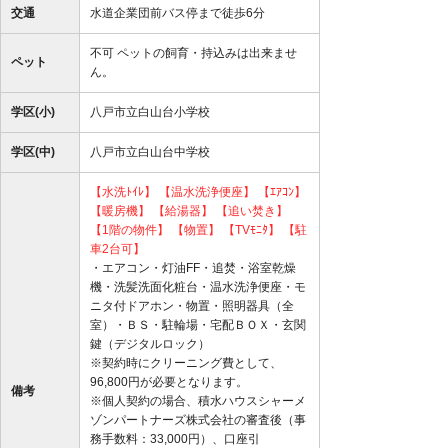
交通
水道企業団前バス停まで徒歩6分
不可 ペットの飼育・持込みは出来ませ
ペット
ん。
学区(小)
八戸市立白山台小学校
学区(中)
八戸市立白山台中学校
【水洗ﾄｲﾚ】
【温水洗浄便座】
【ｴｱｺﾝ】
【暖房機】
【給湯器】
【追い焚き】
【1階の物件】
【物置】
【TVﾓﾆﾀ】
【駐
車2台可】
・エアコン・灯油FF・追焚・浴室乾燥
機・洗髪洗面化粧台・温水洗浄便座・モ
ニタ付ドアホン・物置・照明器具（全
室）・ＢＳ・駐輪場・宅配ＢＯＸ・玄関
鍵（デジタルロック）
※契約時にクリーニング費として、
96,800円が必要となります。
備考
※個人契約の場合、積水ハウスシャーメ
ゾンパートナーズ株式会社の審査後（事
務手数料：33,000円）、口座引