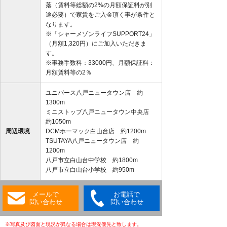
落（賃料等総額の2%の月額保証料が別
途必要）で家賃をご入金頂く事が条件と
なります。
※「シャーメゾンライフSUPPORT24」
（月額1,320円）にご加入いただきま
す。
※事務手数料：33000円、月額保証料：
月額賃料等の2％
ユニバース八戸ニュータウン店 約
1300m
ミニストップ八戸ニュータウン中央店
約1050m
周辺環境
DCMホーマック白山台店 約1200m
TSUTAYA八戸ニュータウン店 約
1200m
八戸市立白山台中学校 約1800m
八戸市立白山台小学校 約950m
メールで
お電話で
問い合わせ
問い合わせ
※写真及び図面と現況が異なる場合は現況優先と致します。