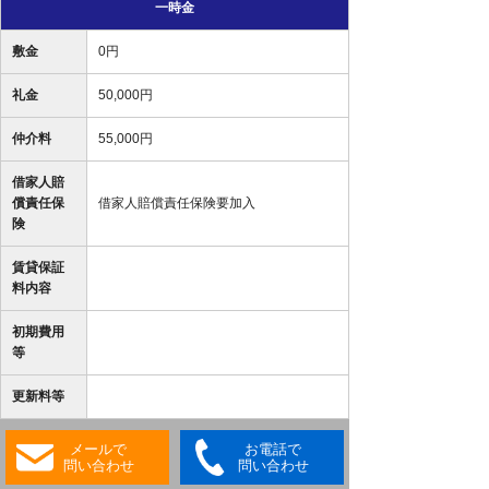
一時金
敷金
0円
礼金
50,000円
仲介料
55,000円
借家人賠
償責任保
借家人賠償責任保険要加入
険
賃貸保証
料内容
初期費用
等
更新料等
メールで
お電話で
問い合わせ
問い合わせ