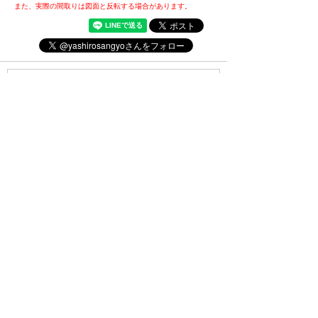
また、実際の間取りは図面と反転する場合があります。
・(公社)全日本不動産協会会員
・(公社)不動産保証協会会員
・(公財)日本賃貸住宅管理協会会員
・東北地区不動産公正取引協議会加盟店
・全国賃貸管理ビジネス協会会員
〒031-0075
青森県八戸市内丸一丁目6番4号
(JR本八戸駅構内)