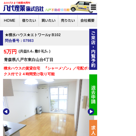
おかげさまで創業46周年
★積水ハウス★エトワールy B102
問合番号：07983
5万円
共益0.4
敷0
礼5
万
万
青森県八戸市東白山台4丁目
積水ハウスの賃貸住宅 『シャーメゾン』／宅配ボッ
クス付で２４時間受け取り可能