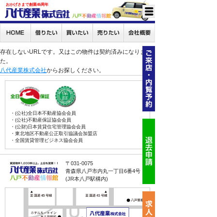
おかげさまで創業46周年
存在しないURLです。又はこの物件は契約済みになりまし
た。
八代産業株式会社
からお探しください。
・(公社)全日本不動産協会会員
・(公社)不動産保証協会会員
・(公財)日本賃貸住宅管理協会会員
・東北地区不動産公正取引協議会加盟店
・全国賃貸管理ビジネス協会会員
〒031-0075
青森県八戸市内丸一丁目6番4号
(JR本八戸駅構内)