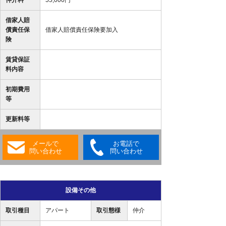
仲介料
55,000円
借家人賠
償責任保
借家人賠償責任保険要加入
険
賃貸保証
料内容
初期費用
等
更新料等
メールで
お電話で
問い合わせ
問い合わせ
設備その他
取引種目
アパート
取引態様
仲介