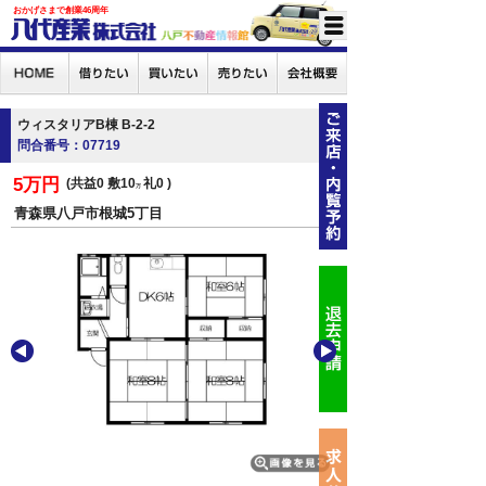
おかげさまで創業46周年
ウィスタリアB棟 B-2-2
問合番号：07719
5万円
共益0
敷10
礼0
万
青森県八戸市根城5丁目