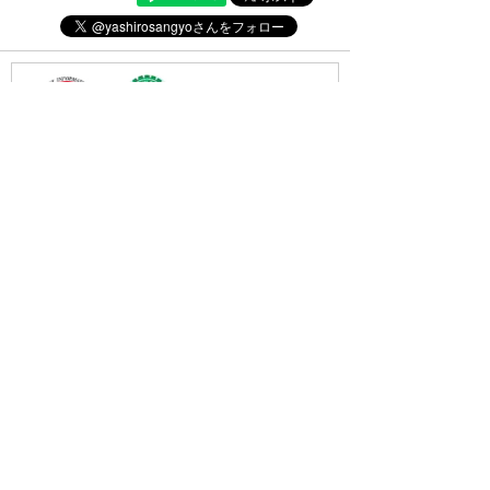
・(公社)全日本不動産協会会員
・(公社)不動産保証協会会員
・(公財)日本賃貸住宅管理協会会員
・東北地区不動産公正取引協議会加盟店
・全国賃貸管理ビジネス協会会員
〒031-0075
青森県八戸市内丸一丁目6番4号
(JR本八戸駅構内)