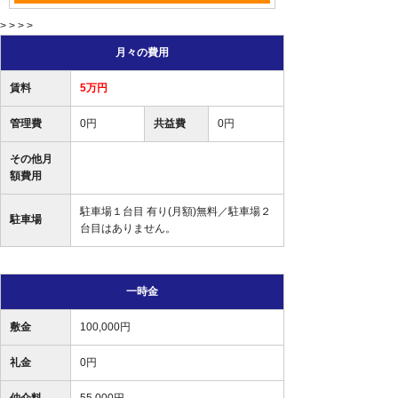
> > > >
月々の費用
賃料
5万円
管理費
0円
共益費
0円
その他月
額費用
駐車場１台目 有り(月額)無料／駐車場２
駐車場
台目はありません。
一時金
敷金
100,000円
礼金
0円