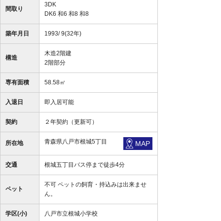
3DK
間取り
DK6 和6 和8 和8
築年月日
1993/ 9(32年)
木造2階建
構造
2階部分
専有面積
58.58㎡
入退日
即入居可能
契約
２年契約（更新可）
青森県八戸市根城5丁目
所在地
MAP
交通
根城五丁目バス停まで徒歩4分
不可 ペットの飼育・持込みは出来ませ
ペット
ん。
学区(小)
八戸市立根城小学校