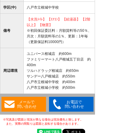
学区(中)
八戸市立根城中学校
【水洗ﾄｲﾚ】
【ｴｱｺﾝ】
【給湯器】
【2階
以上】
【物置】
備考
※初回保証委託料：月額賃料等の50％、
月次：月額賃料等の1％、更新：1年毎
（更新保証料10000円）
ユニバース根城店 約600m
ファミリーマート八戸根城五丁目店 約
400m
周辺環境
ツルハドラッグ根城店 約650m
サンデー八戸根城店 約550m
八戸市立根城中学校 約400m
八戸市立根城小学校 約500m
メールで
お電話で
問い合わせ
問い合わせ
※写真及び図面と現況が異なる場合は現況優先と致します。
また、実際の間取りは図面と反転する場合があります。