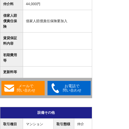
仲介料
44,000円
借家人賠
償責任保
借家人賠償責任保険要加入
険
賃貸保証
料内容
初期費用
等
更新料等
メールで
お電話で
問い合わせ
問い合わせ
設備その他
取引種目
マンション
取引態様
仲介