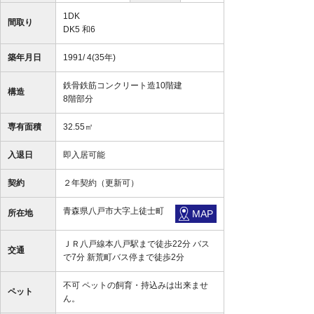
1DK
間取り
DK5 和6
築年月日
1991/ 4(35年)
鉄骨鉄筋コンクリート造10階建
構造
8階部分
専有面積
32.55㎡
入退日
即入居可能
契約
２年契約（更新可）
青森県八戸市大字上徒士町
所在地
MAP
ＪＲ八戸線本八戸駅まで徒歩22分 バス
交通
で7分 新荒町バス停まで徒歩2分
不可 ペットの飼育・持込みは出来ませ
ペット
ん。