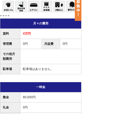
> > > >
月々の費用
賃料
4万円
管理費
0円
共益費
0円
その他月
額費用
駐車場
駐車場はありません。
一時金
敷金
80,000円
礼金
0円