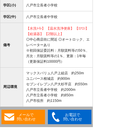
学区(小)
八戸市立長者小学校
学区(中)
八戸市立長者中学校
【水洗ﾄｲﾚ】
【温水洗浄便座】
【ｴｱｺﾝ】
【給湯器】
【2階以上】
◎中心商店街に間近 ◎オートロック、エ
備考
レベーターあり
※初回保証委託料：月額賃料等の50％、
月次：月額賃料等の1％、更新：1年毎
（更新保証料10000円）
マックスバリュ八戸上組店 約250m
ユニバース根城店 約900m
セブンイレブン八戸大杉平店 約550m
周辺環境
八戸市立長者中学校 約2000m
八戸市立長者小学校 約850m
八戸市役所 約1150m
メールで
お電話で
問い合わせ
問い合わせ