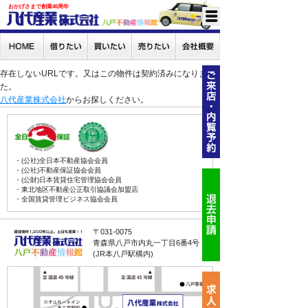
おかげさまで創業46周年
存在しないURLです。又はこの物件は契約済みになりまし
た。
八代産業株式会社
からお探しください。
・(公社)全日本不動産協会会員
・(公社)不動産保証協会会員
・(公財)日本賃貸住宅管理協会会員
・東北地区不動産公正取引協議会加盟店
・全国賃貸管理ビジネス協会会員
〒031-0075
青森県八戸市内丸一丁目6番4号
(JR本八戸駅構内)