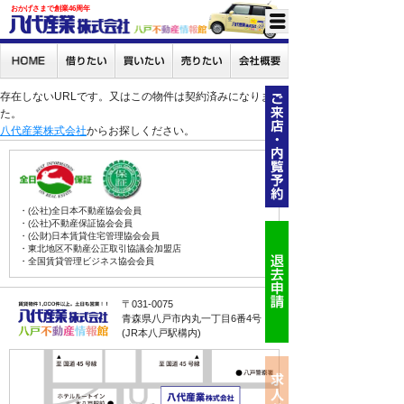
おかげさまで創業46周年
存在しないURLです。又はこの物件は契約済みになりまし
た。
八代産業株式会社
からお探しください。
・(公社)全日本不動産協会会員
・(公社)不動産保証協会会員
・(公財)日本賃貸住宅管理協会会員
・東北地区不動産公正取引協議会加盟店
・全国賃貸管理ビジネス協会会員
〒031-0075
青森県八戸市内丸一丁目6番4号
(JR本八戸駅構内)