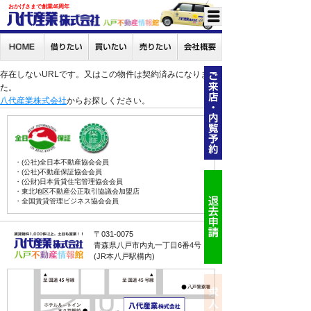
おかげさまで創業46周年
存在しないURLです。又はこの物件は契約済みになりまし
た。
八代産業株式会社
からお探しください。
・(公社)全日本不動産協会会員
・(公社)不動産保証協会会員
・(公財)日本賃貸住宅管理協会会員
・東北地区不動産公正取引協議会加盟店
・全国賃貸管理ビジネス協会会員
〒031-0075
青森県八戸市内丸一丁目6番4号
(JR本八戸駅構内)