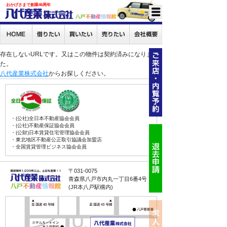
おかげさまで創業46周年
存在しないURLです。又はこの物件は契約済みになりまし
た。
八代産業株式会社
からお探しください。
・(公社)全日本不動産協会会員
・(公社)不動産保証協会会員
・(公財)日本賃貸住宅管理協会会員
・東北地区不動産公正取引協議会加盟店
・全国賃貸管理ビジネス協会会員
〒031-0075
青森県八戸市内丸一丁目6番4号
(JR本八戸駅構内)