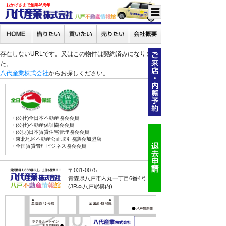
おかげさまで創業46周年
存在しないURLです。又はこの物件は契約済みになりまし
た。
八代産業株式会社
からお探しください。
・(公社)全日本不動産協会会員
・(公社)不動産保証協会会員
・(公財)日本賃貸住宅管理協会会員
・東北地区不動産公正取引協議会加盟店
・全国賃貸管理ビジネス協会会員
〒031-0075
青森県八戸市内丸一丁目6番4号
(JR本八戸駅構内)