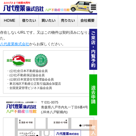
おかげさまで創業46周年
存在しないURLです。又はこの物件は契約済みになりまし
た。
八代産業株式会社
からお探しください。
・(公社)全日本不動産協会会員
・(公社)不動産保証協会会員
・(公財)日本賃貸住宅管理協会会員
・東北地区不動産公正取引協議会加盟店
・全国賃貸管理ビジネス協会会員
〒031-0075
青森県八戸市内丸一丁目6番4号
(JR本八戸駅構内)