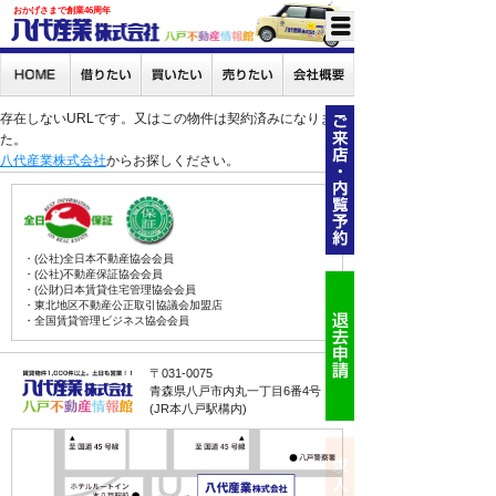
おかげさまで創業46周年
存在しないURLです。又はこの物件は契約済みになりまし
た。
八代産業株式会社
からお探しください。
・(公社)全日本不動産協会会員
・(公社)不動産保証協会会員
・(公財)日本賃貸住宅管理協会会員
・東北地区不動産公正取引協議会加盟店
・全国賃貸管理ビジネス協会会員
〒031-0075
青森県八戸市内丸一丁目6番4号
(JR本八戸駅構内)