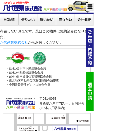
おかげさまで創業46周年
存在しないURLです。又はこの物件は契約済みになりまし
た。
八代産業株式会社
からお探しください。
・(公社)全日本不動産協会会員
・(公社)不動産保証協会会員
・(公財)日本賃貸住宅管理協会会員
・東北地区不動産公正取引協議会加盟店
・全国賃貸管理ビジネス協会会員
〒031-0075
青森県八戸市内丸一丁目6番4号
(JR本八戸駅構内)