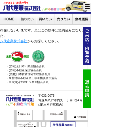
おかげさまで創業46周年
存在しないURLです。又はこの物件は契約済みになりまし
た。
八代産業株式会社
からお探しください。
・(公社)全日本不動産協会会員
・(公社)不動産保証協会会員
・(公財)日本賃貸住宅管理協会会員
・東北地区不動産公正取引協議会加盟店
・全国賃貸管理ビジネス協会会員
〒031-0075
青森県八戸市内丸一丁目6番4号
(JR本八戸駅構内)