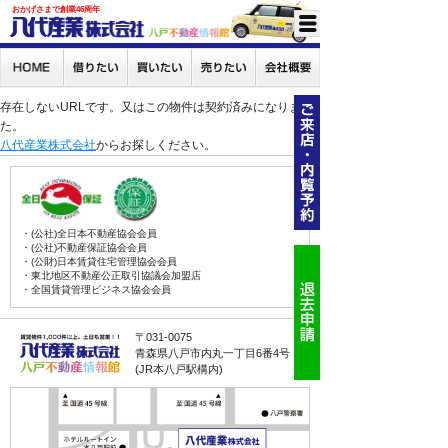
おかげさまで創業46周年
存在しないURLです。又はこの物件は契約済みになりまし
た。
八代産業株式会社
からお探しください。
・(公社)全日本不動産協会会員
・(公社)不動産保証協会会員
・(公財)日本賃貸住宅管理協会会員
・東北地区不動産公正取引協議会加盟店
・全国賃貸管理ビジネス協会会員
〒031-0075
青森県八戸市内丸一丁目6番4号
(JR本八戸駅構内)