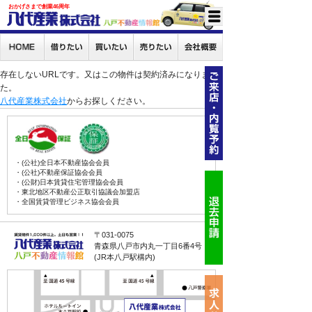
おかげさまで創業46周年
存在しないURLです。又はこの物件は契約済みになりまし
た。
八代産業株式会社
からお探しください。
・(公社)全日本不動産協会会員
・(公社)不動産保証協会会員
・(公財)日本賃貸住宅管理協会会員
・東北地区不動産公正取引協議会加盟店
・全国賃貸管理ビジネス協会会員
〒031-0075
青森県八戸市内丸一丁目6番4号
(JR本八戸駅構内)