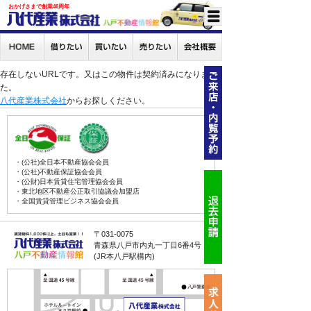
おかげさまで創業46周年
存在しないURLです。又はこの物件は契約済みになりまし
た。
八代産業株式会社
からお探しください。
・(公社)全日本不動産協会会員
・(公社)不動産保証協会会員
・(公財)日本賃貸住宅管理協会会員
・東北地区不動産公正取引協議会加盟店
・全国賃貸管理ビジネス協会会員
〒031-0075
青森県八戸市内丸一丁目6番4号
(JR本八戸駅構内)