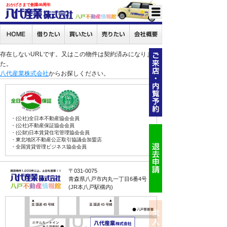
おかげさまで創業46周年
存在しないURLです。又はこの物件は契約済みになりまし
た。
八代産業株式会社
からお探しください。
・(公社)全日本不動産協会会員
・(公社)不動産保証協会会員
・(公財)日本賃貸住宅管理協会会員
・東北地区不動産公正取引協議会加盟店
・全国賃貸管理ビジネス協会会員
〒031-0075
青森県八戸市内丸一丁目6番4号
(JR本八戸駅構内)