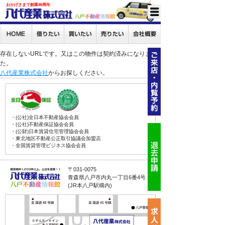
おかげさまで創業46周年
存在しないURLです。又はこの物件は契約済みになりまし
た。
八代産業株式会社
からお探しください。
・(公社)全日本不動産協会会員
・(公社)不動産保証協会会員
・(公財)日本賃貸住宅管理協会会員
・東北地区不動産公正取引協議会加盟店
・全国賃貸管理ビジネス協会会員
〒031-0075
青森県八戸市内丸一丁目6番4号
(JR本八戸駅構内)