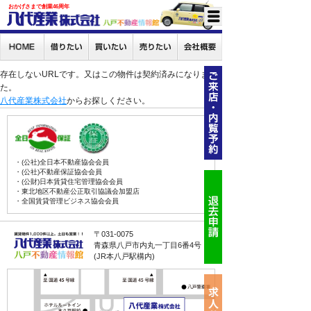
おかげさまで創業46周年
存在しないURLです。又はこの物件は契約済みになりまし
た。
八代産業株式会社
からお探しください。
・(公社)全日本不動産協会会員
・(公社)不動産保証協会会員
・(公財)日本賃貸住宅管理協会会員
・東北地区不動産公正取引協議会加盟店
・全国賃貸管理ビジネス協会会員
〒031-0075
青森県八戸市内丸一丁目6番4号
(JR本八戸駅構内)