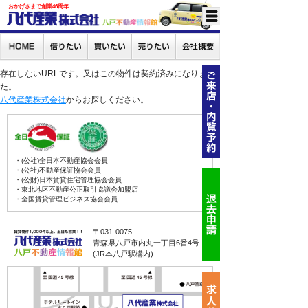
おかげさまで創業46周年
存在しないURLです。又はこの物件は契約済みになりまし
た。
八代産業株式会社
からお探しください。
・(公社)全日本不動産協会会員
・(公社)不動産保証協会会員
・(公財)日本賃貸住宅管理協会会員
・東北地区不動産公正取引協議会加盟店
・全国賃貸管理ビジネス協会会員
〒031-0075
青森県八戸市内丸一丁目6番4号
(JR本八戸駅構内)