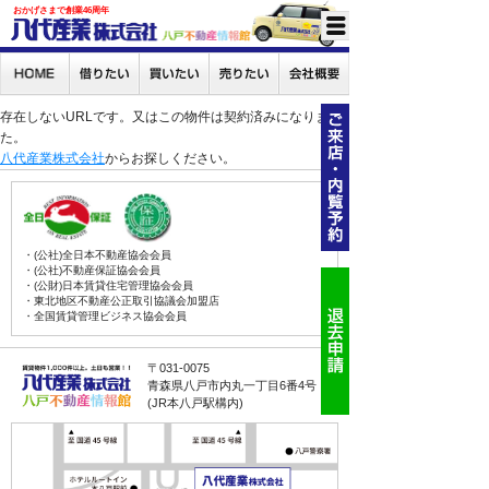
おかげさまで創業46周年
存在しないURLです。又はこの物件は契約済みになりまし
た。
八代産業株式会社
からお探しください。
・(公社)全日本不動産協会会員
・(公社)不動産保証協会会員
・(公財)日本賃貸住宅管理協会会員
・東北地区不動産公正取引協議会加盟店
・全国賃貸管理ビジネス協会会員
〒031-0075
青森県八戸市内丸一丁目6番4号
(JR本八戸駅構内)