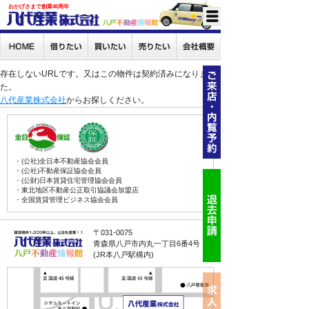
おかげさまで創業46周年
存在しないURLです。又はこの物件は契約済みになりまし
た。
八代産業株式会社
からお探しください。
・(公社)全日本不動産協会会員
・(公社)不動産保証協会会員
・(公財)日本賃貸住宅管理協会会員
・東北地区不動産公正取引協議会加盟店
・全国賃貸管理ビジネス協会会員
〒031-0075
青森県八戸市内丸一丁目6番4号
(JR本八戸駅構内)