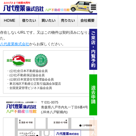
おかげさまで創業46周年
存在しないURLです。又はこの物件は契約済みになりまし
た。
八代産業株式会社
からお探しください。
・(公社)全日本不動産協会会員
・(公社)不動産保証協会会員
・(公財)日本賃貸住宅管理協会会員
・東北地区不動産公正取引協議会加盟店
・全国賃貸管理ビジネス協会会員
〒031-0075
青森県八戸市内丸一丁目6番4号
(JR本八戸駅構内)