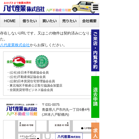
おかげさまで創業46周年
存在しないURLです。又はこの物件は契約済みになりまし
た。
八代産業株式会社
からお探しください。
・(公社)全日本不動産協会会員
・(公社)不動産保証協会会員
・(公財)日本賃貸住宅管理協会会員
・東北地区不動産公正取引協議会加盟店
・全国賃貸管理ビジネス協会会員
〒031-0075
青森県八戸市内丸一丁目6番4号
(JR本八戸駅構内)