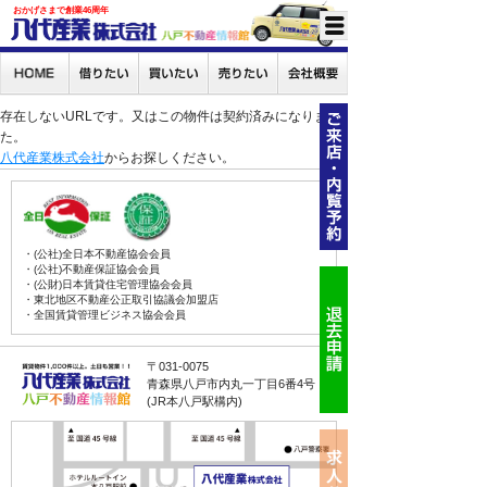
おかげさまで創業46周年
存在しないURLです。又はこの物件は契約済みになりまし
た。
八代産業株式会社
からお探しください。
・(公社)全日本不動産協会会員
・(公社)不動産保証協会会員
・(公財)日本賃貸住宅管理協会会員
・東北地区不動産公正取引協議会加盟店
・全国賃貸管理ビジネス協会会員
〒031-0075
青森県八戸市内丸一丁目6番4号
(JR本八戸駅構内)