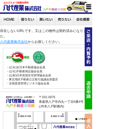
おかげさまで創業46周年
存在しないURLです。又はこの物件は契約済みになりまし
た。
八代産業株式会社
からお探しください。
・(公社)全日本不動産協会会員
・(公社)不動産保証協会会員
・(公財)日本賃貸住宅管理協会会員
・東北地区不動産公正取引協議会加盟店
・全国賃貸管理ビジネス協会会員
〒031-0075
青森県八戸市内丸一丁目6番4号
(JR本八戸駅構内)