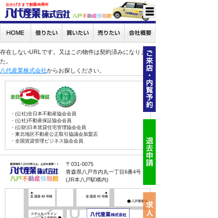
おかげさまで創業46周年
存在しないURLです。又はこの物件は契約済みになりまし
た。
八代産業株式会社
からお探しください。
・(公社)全日本不動産協会会員
・(公社)不動産保証協会会員
・(公財)日本賃貸住宅管理協会会員
・東北地区不動産公正取引協議会加盟店
・全国賃貸管理ビジネス協会会員
〒031-0075
青森県八戸市内丸一丁目6番4号
(JR本八戸駅構内)