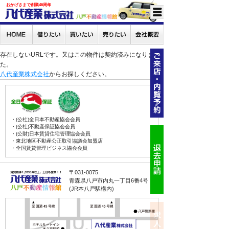
おかげさまで創業46周年
存在しないURLです。又はこの物件は契約済みになりまし
た。
八代産業株式会社
からお探しください。
・(公社)全日本不動産協会会員
・(公社)不動産保証協会会員
・(公財)日本賃貸住宅管理協会会員
・東北地区不動産公正取引協議会加盟店
・全国賃貸管理ビジネス協会会員
〒031-0075
青森県八戸市内丸一丁目6番4号
(JR本八戸駅構内)