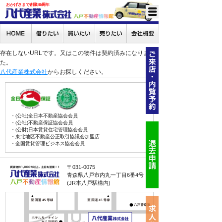
おかげさまで創業46周年
存在しないURLです。又はこの物件は契約済みになりまし
た。
八代産業株式会社
からお探しください。
・(公社)全日本不動産協会会員
・(公社)不動産保証協会会員
・(公財)日本賃貸住宅管理協会会員
・東北地区不動産公正取引協議会加盟店
・全国賃貸管理ビジネス協会会員
〒031-0075
青森県八戸市内丸一丁目6番4号
(JR本八戸駅構内)