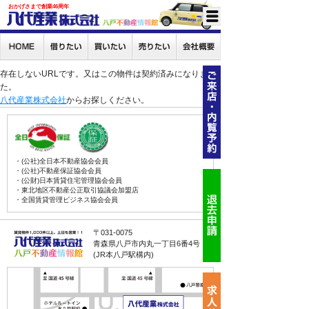
おかげさまで創業46周年
存在しないURLです。又はこの物件は契約済みになりまし
た。
八代産業株式会社
からお探しください。
・(公社)全日本不動産協会会員
・(公社)不動産保証協会会員
・(公財)日本賃貸住宅管理協会会員
・東北地区不動産公正取引協議会加盟店
・全国賃貸管理ビジネス協会会員
〒031-0075
青森県八戸市内丸一丁目6番4号
(JR本八戸駅構内)