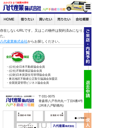
おかげさまで創業46周年
存在しないURLです。又はこの物件は契約済みになりまし
た。
八代産業株式会社
からお探しください。
・(公社)全日本不動産協会会員
・(公社)不動産保証協会会員
・(公財)日本賃貸住宅管理協会会員
・東北地区不動産公正取引協議会加盟店
・全国賃貸管理ビジネス協会会員
〒031-0075
青森県八戸市内丸一丁目6番4号
(JR本八戸駅構内)