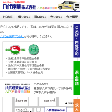
おかげさまで創業46周年
存在しないURLです。又はこの物件は契約済みになりまし
た。
八代産業株式会社
からお探しください。
・(公社)全日本不動産協会会員
・(公社)不動産保証協会会員
・(公財)日本賃貸住宅管理協会会員
・東北地区不動産公正取引協議会加盟店
・全国賃貸管理ビジネス協会会員
〒031-0075
青森県八戸市内丸一丁目6番4号
(JR本八戸駅構内)