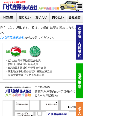
おかげさまで創業46周年
存在しないURLです。又はこの物件は契約済みになりまし
た。
八代産業株式会社
からお探しください。
・(公社)全日本不動産協会会員
・(公社)不動産保証協会会員
・(公財)日本賃貸住宅管理協会会員
・東北地区不動産公正取引協議会加盟店
・全国賃貸管理ビジネス協会会員
〒031-0075
青森県八戸市内丸一丁目6番4号
(JR本八戸駅構内)